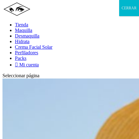
CERRAR
Tienda
Maquilla
Desmaquilla
Hidrata
Crema Facial Solar
Perfiladores
Packs

Mi cuenta
Seleccionar página