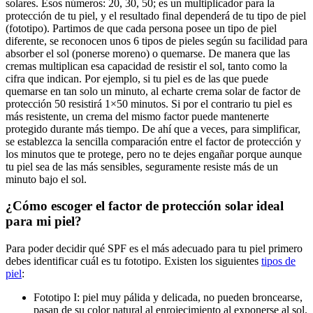
solares. Esos números: 20, 30, 50; es un multiplicador para la
protección de tu piel, y el resultado final dependerá de tu tipo de piel
(fototipo). Partimos de que cada persona posee un tipo de piel
diferente, se reconocen unos 6 tipos de pieles según su facilidad para
absorber el sol (ponerse moreno) o quemarse. De manera que las
cremas multiplican esa capacidad de resistir el sol, tanto como la
cifra que indican. Por ejemplo, si tu piel es de las que puede
quemarse en tan solo un minuto, al echarte crema solar de factor de
protección 50 resistirá 1×50 minutos. Si por el contrario tu piel es
más resistente, un crema del mismo factor puede mantenerte
protegido durante más tiempo. De ahí que a veces, para simplificar,
se establezca la sencilla comparación entre el factor de protección y
los minutos que te protege, pero no te dejes engañar porque aunque
tu piel sea de las más sensibles, seguramente resiste más de un
minuto bajo el sol.
¿Cómo escoger el factor de protección solar ideal
para mi piel?
Para poder decidir qué SPF es el más adecuado para tu piel primero
debes identificar cuál es tu fototipo. Existen los siguientes
tipos de
piel
:
Fototipo I: piel muy pálida y delicada, no pueden broncearse,
pasan de su color natural al enrojecimiento al exponerse al sol.