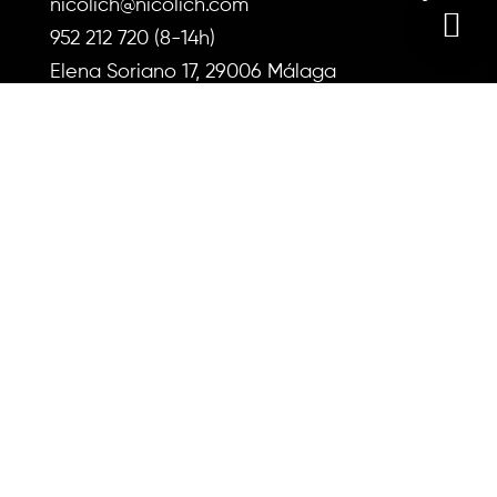
nicolich@nicolich.com
la
página
página
952 212 720 (8-14h)
de
de
Elena Soriano 17, 29006 Málaga
producto
produc
Sobre nosotros
Instrucciones de uso
Envío y devoluciones
Blog