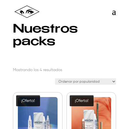
Nuestros
packs
Ordenado
Mostrando los 4 resultados
por
popularidad
¡Oferta!
¡Oferta!