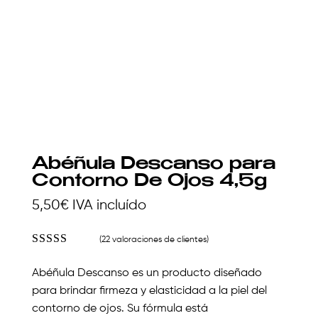
Abéñula Descanso para
Contorno De Ojos 4,5g
5,50
€
IVA incluído
(
22
valoraciones de clientes)
Valorado
con
4.86
de
Abéñula Descanso es un producto diseñado
5 en base a
valoracione
para brindar firmeza y elasticidad a la piel del
s de
contorno de ojos. Su fórmula está
clientes