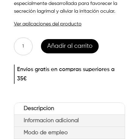
especialmente desarrollada para favorecer la
secreción lagrimal y aliviar la irritación ocular.
Ver aplicaciones del producto
Abéñula
Añadir al carrito
Descanso
para
Envíos gratis en compras superiores a
Contorno
35€
De
Ojos
4,5g
cantidad
Descripción
Información adicional
Modo de empleo