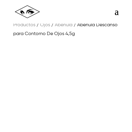
Productos
/
Ojos
/
Abéñula
/ Abéñula Descanso
para Contorno De Ojos 4,5g