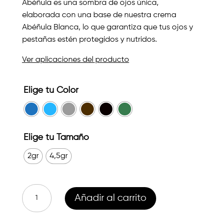
Abéñula es una sombra de ojos única,
5 en base a
3,40€
valoracione
elaborada con una base de nuestra crema
s de
Abéñula Blanca, lo que garantiza que tus ojos y
hasta
clientes
pestañas estén protegidos y nutridos.
5,50€
Ver aplicaciones del producto
Elige tu Color
Elige tu Tamaño
2gr
4,5gr
Abéñula
Añadir al carrito
Maquillaje