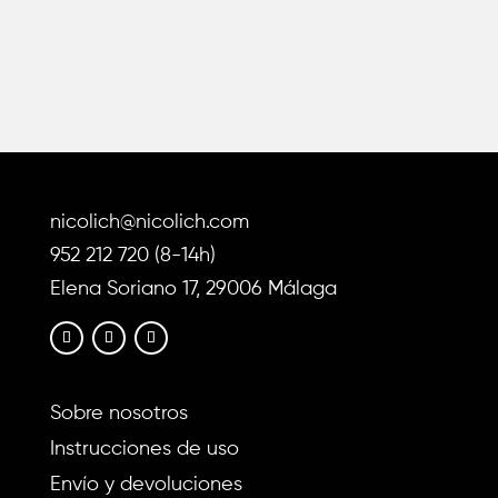
variantes.
Las
opciones
se
pueden
elegir
en
nicolich@nicolich.com
la
página
952 212 720 (8-14h)
de
Elena Soriano 17, 29006 Málaga
producto
Sobre nosotros
Instrucciones de uso
Envío y devoluciones