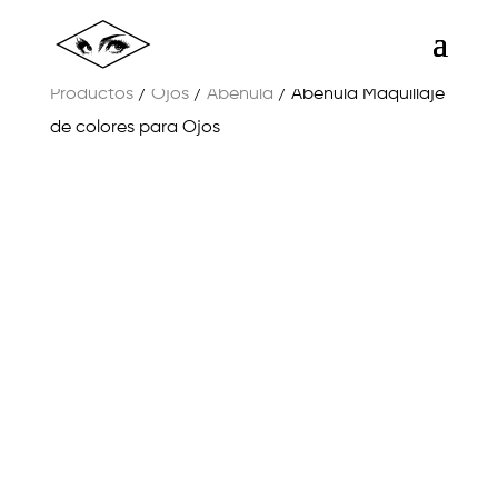
Productos
/
Ojos
/
Abéñula
/ Abéñula Maquillaje
de colores para Ojos