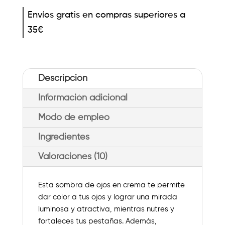
de
Envíos gratis en compras superiores a
colores
35€
para
Ojos
cantidad
Descripción
Información adicional
Modo de empleo
Ingredientes
Valoraciones (10)
Esta sombra de ojos en crema te permite
dar color a tus ojos y lograr una mirada
luminosa y atractiva, mientras nutres y
fortaleces tus pestañas. Además,