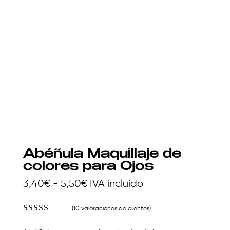
Abéñula Maquillaje de
colores para Ojos
Rango
3,40
€
-
5,50
€
IVA incluído
de
(
10
valoraciones de clientes)
precios:
Valorado
con
4.80
de
desde