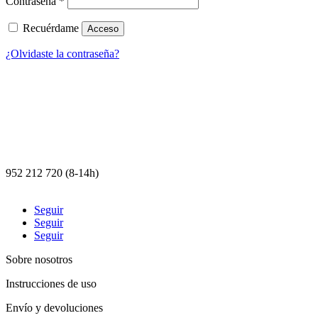
Contraseña
*
Recuérdame
Acceso
¿Olvidaste la contraseña?
nicolich@nicolich.com
952 212 720 (8-14h)
Elena Soriano 17, 29006 Málaga
Seguir
Seguir
Seguir
Sobre nosotros
Instrucciones de uso
Envío y devoluciones