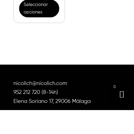
de 5
Seleccionar
producto
opciones
tiene
múltiples
variantes.
Las
opciones
se
pueden
elegir
en
nicolich@nicolich.com
la
0
página
952 212 720 (8-14h)
de
Elena Soriano 17, 29006 Málaga
producto