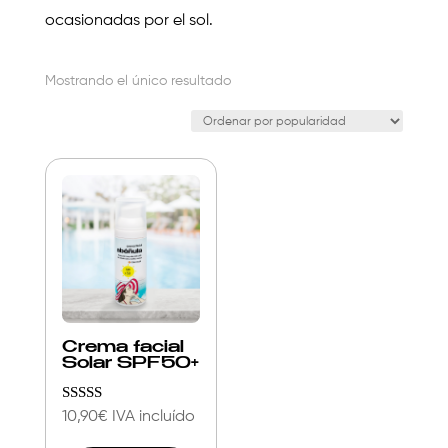
ocasionadas por el sol.
Mostrando el único resultado
Crema facial
Solar SPF50+
Valorado
10,90
€
IVA incluído
con
Este
4.63