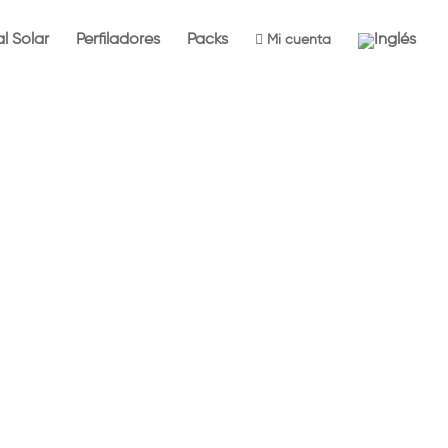
l Solar
Perfiladores
Packs

Mi cuenta